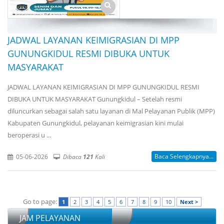
JADWAL LAYANAN KEIMIGRASIAN DI MPP
GUNUNGKIDUL RESMI DIBUKA UNTUK
MASYARAKAT
JADWAL LAYANAN KEIMIGRASIAN DI MPP GUNUNGKIDUL RESMI
DIBUKA UNTUK MASYARAKAT Gunungkidul – Setelah resmi
diluncurkan sebagai salah satu layanan di Mal Pelayanan Publik (MPP)
Kabupaten Gunungkidul, pelayanan keimigrasian kini mulai
beroperasi u ...
Baca Selengkapnya...
05-06-2026
Dibaca
121
Kali
Go to page:
1
2
3
4
5
6
7
8
9
10
Next >
JAM PELAYANAN